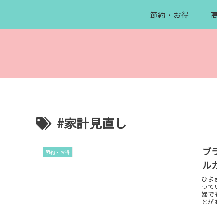
節約・お得
#家計見直し
ブ
節約・お得
ル
ひよ
って
婦で
とが