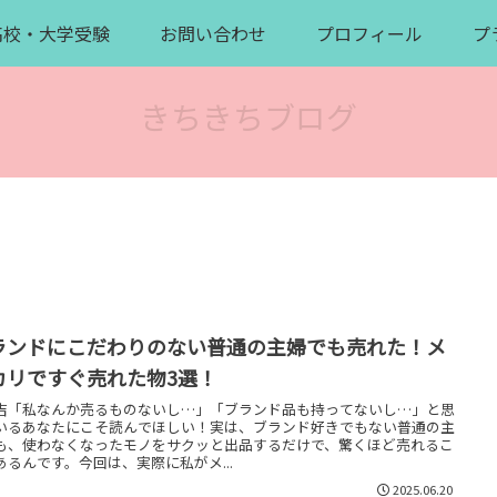
高校・大学受験
お問い合わせ
プロフィール
プ
きちきちブログ
ランドにこだわりのない普通の主婦でも売れた！メ
カリですぐ売れた物3選！
吉「私なんか売るものないし…」「ブランド品も持ってないし…」と思
いるあなたにこそ読んでほしい！実は、ブランド好きでもない普通の主
も、使わなくなったモノをサクッと出品するだけで、驚くほど売れるこ
あるんです。今回は、実際に私がメ...
2025.06.20