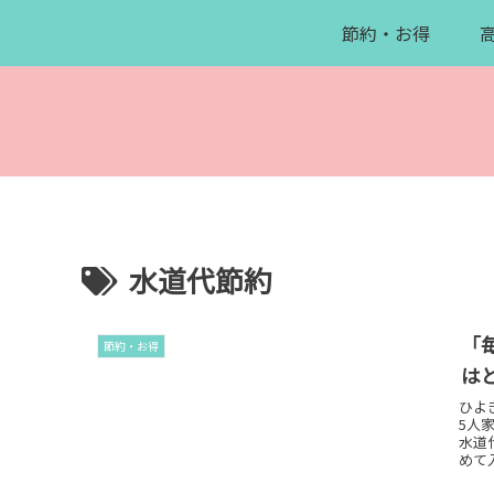
節約・お得
水道代節約
「
節約・お得
は
ひよ
5人
水道
めて