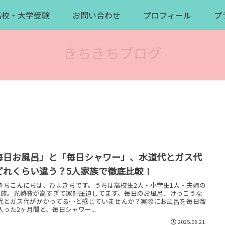
高校・大学受験
お問い合わせ
プロフィール
プ
きちきちブログ
毎日お風呂」と「毎日シャワー」、水道代とガス代
どれくらい違う？5人家族で徹底比較！
きちこんにちは、ひよきちです。うちは高校生2人・小学生1人・夫婦の
家族。光熱費が高すぎて家計圧迫してます。毎日のお風呂、けっこうな
代とガス代がかかってる…と感じていませんか？実際にお風呂を毎日溜
入った2ヶ月間と、毎日シャワー...
2025.06.21