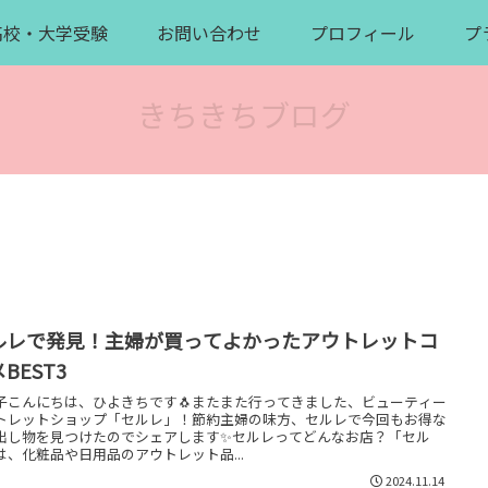
高校・大学受験
お問い合わせ
プロフィール
プ
きちきちブログ
ルレで発見！主婦が買ってよかったアウトレットコ
BEST3
子こんにちは、ひよきちです🐧またまた行ってきました、ビューティー
トレットショップ「セルレ」！節約主婦の味方、セルレで今回もお得な
出し物を見つけたのでシェアします✨セルレってどんなお店？「セル
は、化粧品や日用品のアウトレット品...
2024.11.14