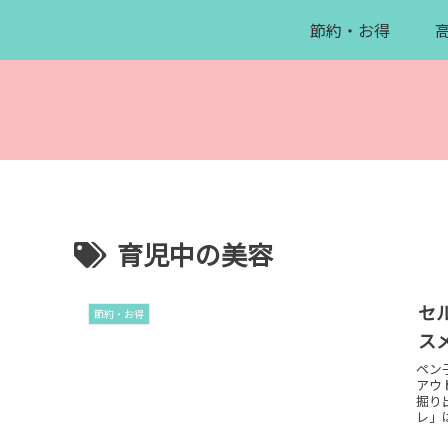
節約・お得
育児中の美容
セ
節約・お得
スメ
ペン
アウ
掘り
レ」