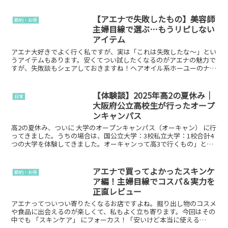
【アエナで失敗したもの】美容師
節約・お得
主婦目線で選ぶ…もうリピしない
アイテム
アエナ大好きでよく行く私ですが、実は「これは失敗したな〜」とい
うアイテムもあります。安くてつい試したくなるのがアエナの魅力で
すが、失敗談もシェアしておきますね！ヘアオイル系ホーユーのナイ
ンオイルこれは匂いがきつすぎて無理でした。質感は好きで...
【体験談】2025年高2の夏休み｜
日常
大阪府公立高校生が行ったオープ
ンキャンパス
高2の夏休み、ついに 大学のオープンキャンパス（オーキャン） に行
ってきました。うちの場合は、国公立大学：3校私立大学：1校合計4
つの大学を体験してきました。オーキャンって高3で行くもの」と思
っていたのですが、学校からの課題で 高1でパンフ...
アエナで買ってよかったスキンケ
節約・お得
ア編！主婦目線でコスパ＆実力を
正直レビュー
アエナってついつい寄りたくなるお店ですよね。掘り出し物のコスメ
や食品に出会えるのが楽しくて、私もよく立ち寄ります。今回はその
中でも 「スキンケア」 にフォーカス！「安いけど本当に使える
の？」「肌に合うかな？」と気になる方も多いと思うので、実...