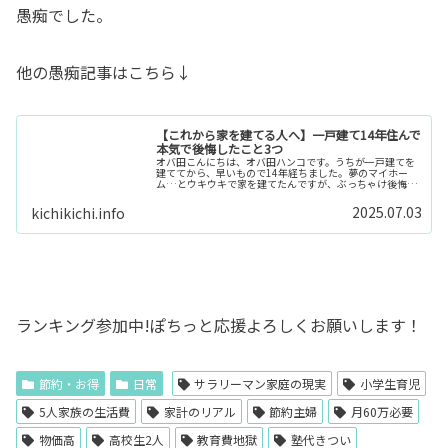
愚痴でした。
他の愚痴記事はこちら↓
【これから家を建てる人へ】一戸建て14年住んで
本気で後悔したこと3つ
オバ田こんにちは、オバ田ハンコです。うちが一戸建てを
建ててから、早いもので14年経ちました。夢のマイホー
ム…とウキウキで家を建てたんですが、ぶっちゃけ後悔ポ
イントめちゃくちゃあります。これから家を建てる人に、
私の失敗を参考にしてほしくて、正...
2025.07.03
kichikichi.info
ランキング参加中!ぽちっと応援よろしくお願いします！
節約・お得
日常
サラリーマン家庭の現実
小学生育児
5人家族の生活費
家計のリアル
節約主婦
月60万必要
物価高
高校生2人
教育費地獄
塾代きつい