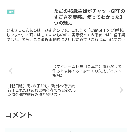
ただの46歳主婦がチャットGPTの
日常
すごさを実感。使ってわかった3
つの魅力
ひよきちこんにちは、ひよきちです。これまで「ChatGPTって便利ら
しいよ～」と耳にはしていたものの、実際使ってみるまでは半信半疑
でした。でも、ここ最近本格的に活用し始めて「これは本当にすご
い」と実感しています。ブログを運営している方、子育...
【マイホーム14年目の本音】憧れだけで
作ると後悔する！家づくり失敗ポイント
第2弾
【親目線】高2の子どもが海外へ修学旅
行！これだけあれば初心者でも安心だっ
た海外修学旅行の持ち物リスト
コメント