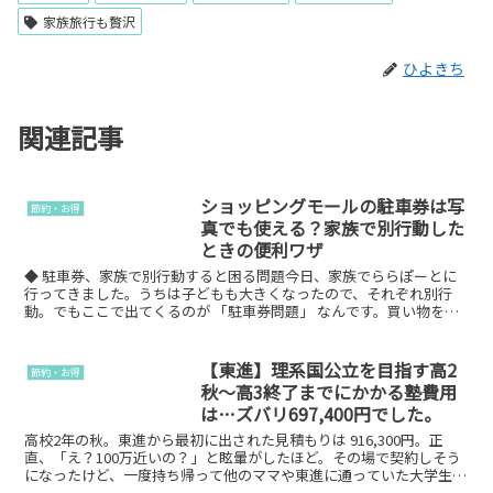
家族旅行も贅沢
ひよきち
関連記事
ショッピングモールの駐車券は写
節約・お得
真でも使える？家族で別行動した
ときの便利ワザ
◆ 駐車券、家族で別行動すると困る問題今日、家族でららぽーとに
行ってきました。うちは子どもも大きくなったので、それぞれ別行
動。でもここで出てくるのが 「駐車券問題」 なんです。買い物をす
るときに必要な駐車券、家族で一枚しか持っていない…。例...
【東進】理系国公立を目指す高2
節約・お得
秋〜高3終了までにかかる塾費用
は…ズバリ697,400円でした。
高校2年の秋。東進から最初に出された見積もりは 916,300円。正
直、「え？100万近いの？」と眩暈がしたほど。その場で契約しそう
になったけど、一度持ち帰って他のママや東進に通っていた大学生に
も話を聞いて、内容をしっかり確認しました。その...