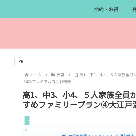
節約・お得
PR
ホーム
日常
高1、中3、小4、５人家族全
物語プレミアム白浜彩朝楽
高1、中3、小4、５人家族全員
すめファミリープラン④大江戸
日常
大江戸温泉物語Ｐｒｅｍｉｕｍ 白浜彩朝楽