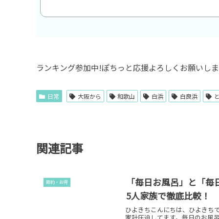
ランキング参加中!ぽちっと応援よろしくお願いし
日常
大阪から
和歌山
白浜
白良浜
関連記事
「毎日お風呂」と「毎
節約・お得
5人家族で徹底比較！
ひよきちこんにちは、ひよきちで
家計圧迫してます。毎日のお風