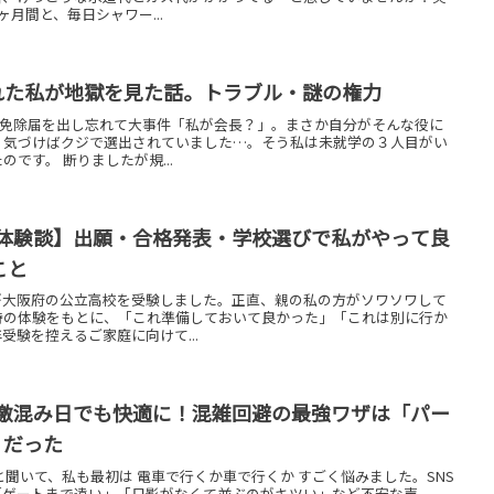
月間と、毎日シャワー...
ばれた私が地獄を見た話。トラブル・謎の権力
？免除届を出し忘れて大事件「私が会長？」。まさか自分がそんな役に
、気づけばクジで選出されていました…。そう私は未就学の３人目がい
です。 断りましたが規...
4体験談】出願・合格発表・学校選びで私がやって良
こと
が大阪府の公立高校を受験しました。正直、親の私の方がソワソワして
時の体験をもとに、「これ準備しておいて良かった」「これは別に行か
験を控えるご家庭に向けて...
日激混み日でも快適に！混雑回避の最強ワザは「パー
」だった
と聞いて、私も最初は 電車で行くか車で行くか すごく悩みました。SNS
「ゲートまで遠い」「日影がなくて並ぶのがキツい」など不安な声