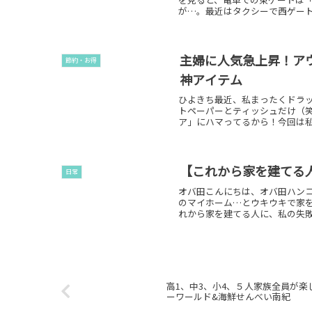
が…。最近はタクシーで西ゲートま
主婦に人気急上昇！ア
節約・お得
神アイテム
ひよきち最近、私まったくドラ
トペーパーとティッシュだけ（
ア」にハマってるから！今回は私
【これから家を建てる
日常
オバ田こんにちは、オバ田ハンコ
のマイホーム…とウキウキで家
れから家を建てる人に、私の失敗を
高1、中3、小4、５人家族全員が
ーワールド&海鮮せんべい南紀