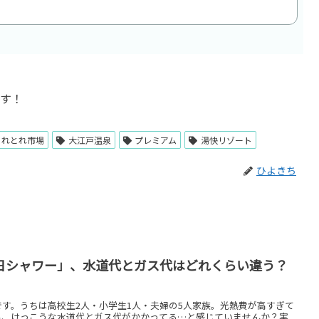
ます！
とれとれ市場
大江戸温泉
プレミアム
湯快リゾート
ひよきち
日シャワー」、水道代とガス代はどれくらい違う？
す。うちは高校生2人・小学生1人・夫婦の5人家族。光熱費が高すぎて
呂、けっこうな水道代とガス代がかかってる…と感じていませんか？実