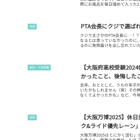
際にお風呂を毎日溜めて入った2ヶ
PTA会長にクジで選
日常
クジでまさかのPTA会長に…！
なるとは思っていなかったのに
るのに免除届けを出し忘れていたの
【大阪府高校受験202
高校・大学受験
かったこと、後悔した
去年、おととしと、うちの年子
いたかもしれません（笑）その
なくてよかったかも」など、今年受
【大阪万博2025】休
日常
ク&ライド優先レーン
大阪万博2025はとにかく混む」
を見ると、電車での東ゲートは