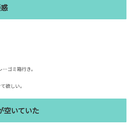
疑惑
レ…ゴミ箱行き。
けて欲しい。
が空いていた