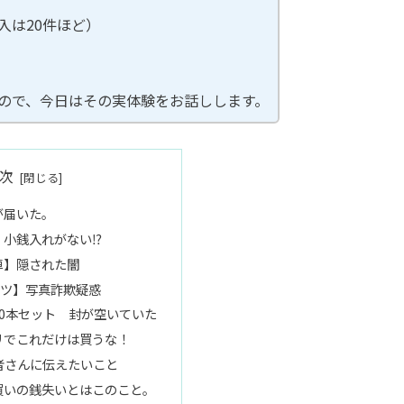
入は20件ほど）
ので、今日はその実体験をお話しします。
次
が届いた。
】小銭入れがない⁉
車】隠された闇
ャツ】写真詐欺疑惑
0本セット 封が空いていた
リでこれだけは買うな！
者さんに伝えたいこと
買いの銭失いとはこのこと。