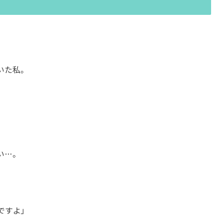
いた私。
い…。
ですよ」